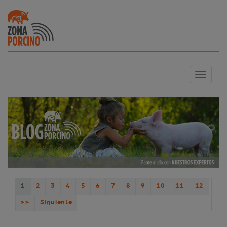
Toggle
navigation
1
2
3
4
5
6
7
8
9
10
11
12
>>
Siguiente