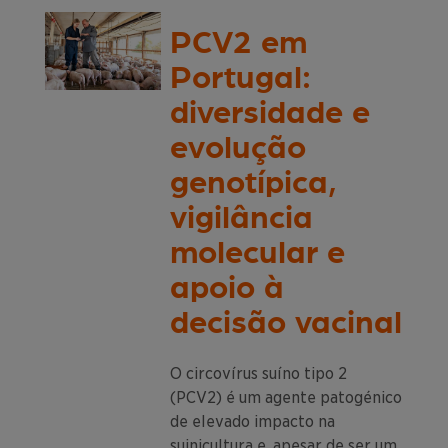
PCV2 em
Portugal:
diversidade e
evolução
genotípica,
vigilância
molecular e
apoio à
decisão vacinal
O circovírus suíno tipo 2
(PCV2) é um agente patogénico
de elevado impacto na
suinicultura e, apesar de ser um